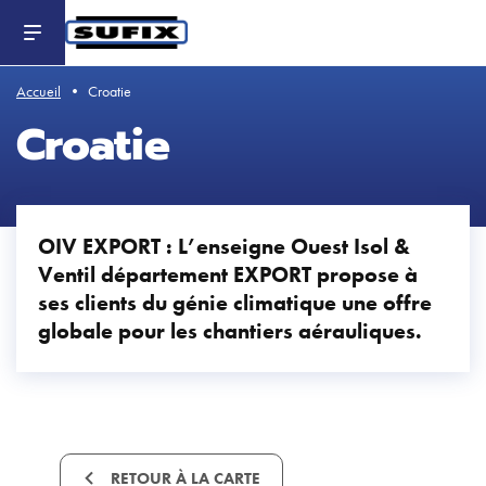
Header
-
Aller
au
contenu
principal
Accueil
Croatie
Croatie
OIV EXPORT : L’enseigne
Ouest Isol &
Ventil
département EXPORT propose à
ses clients du génie climatique une offre
globale pour les chantiers aérauliques.
RETOUR À LA CARTE