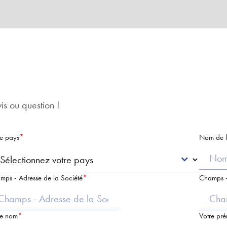
s ou question !
re pays
Nom de l
mps - Adresse de la Société
Champs -
re nom
Votre pr