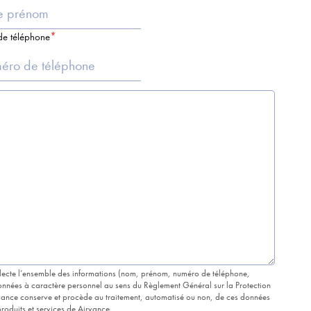
e téléphone
lecte l’ensemble des informations (nom, prénom, numéro de téléphone,
 données à caractère personnel au sens du Règlement Général sur la Protection
ance conserve et procède au traitement, automatisé ou non, de ces données
roduits et services de Airvance.