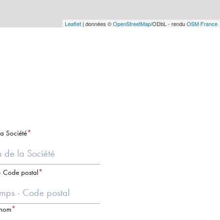
Leaflet
| données ©
OpenStreetMap
/ODbL - rendu
OSM France
a Société
 Code postal
énom