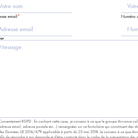
esse email
Numéro d
age
Consentement RGPD : En cochant cette case, je consens à ce que le groupe Airvance col
adresse email, adresse postale etc...) renseignées sur ce formulaire qui constituent des
des Données UE 2016/679 applicable à partir du 25 mai 2018. Je consens à ce que Airv
afin de répondre à ma demande et d'être contacté dans le cadre de la présentation des p