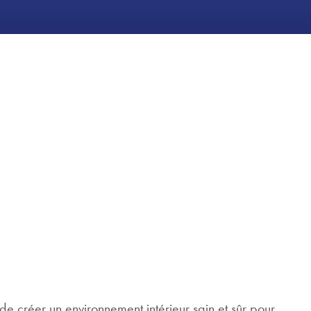
n de créer un environnement intérieur sain et sûr pour