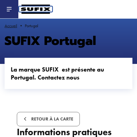
Header
-
Aller
au
contenu
principal
Accueil
Portugal
SUFIX Portugal
La marque SUFIX est présente au
Portugal. Contactez nous
RETOUR À LA CARTE
Informations pratiques