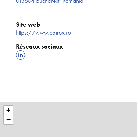
013604 Bucharest, Romania
Site web
https://www.cairox.ro
Réseaux sociaux
+
−