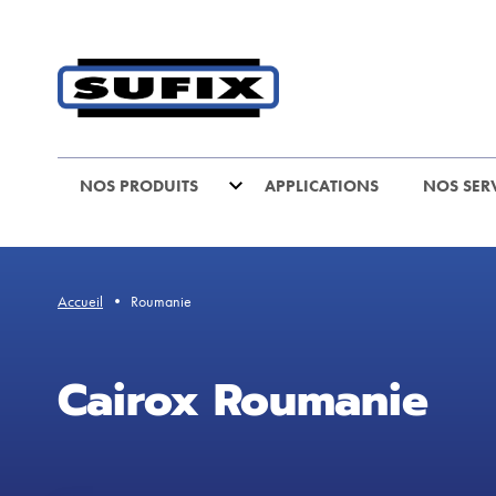
Header
-
Aller
au
contenu
principal
NOS PRODUITS
APPLICATIONS
NOS SER
Accueil
Roumanie
Cairox Roumanie