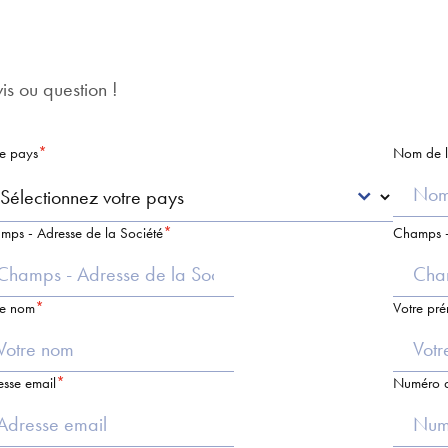
s ou question !
re pays
Nom de l
mps - Adresse de la Société
Champs -
re nom
Votre pr
esse email
Numéro d