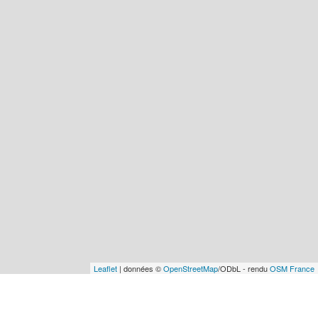
Leaflet
| données ©
OpenStreetMap
/ODbL - rendu
OSM France