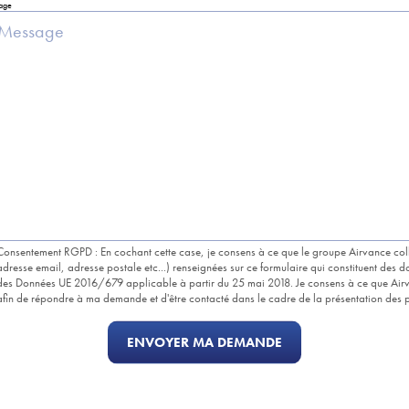
age
Consentement RGPD : En cochant cette case, je consens à ce que le groupe Airvance col
adresse email, adresse postale etc...) renseignées sur ce formulaire qui constituent des
des Données UE 2016/679 applicable à partir du 25 mai 2018. Je consens à ce que Airv
afin de répondre à ma demande et d'être contacté dans le cadre de la présentation des p